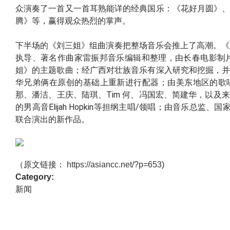
众演奏了一首又一首耳熟能详的经典国乐：《花好月圆》
腾》等，赢得观众热烈的掌声。
下半场的《刘三姐》组曲演奏把整场音乐会推上了高潮。《
执导、著名作曲家雷振邦音乐编辑和整理，由长春电影制片
姐》的主题歌曲；经广西对壮族音乐有深入研究和挖掘，
华兄弟俩在原创的基础上重新进行配器；由美东地区的歌
那、潘洁、王庆、陆琪、Tim 何、冯国宏、简建华，以及来自波士顿G
的男高音Elijah Hopkin等担纲主唱/领唱；由音乐总监
联合演出的新作品。
（原文链接：
https://asiancc.net/?p=653
)
Category:
新闻