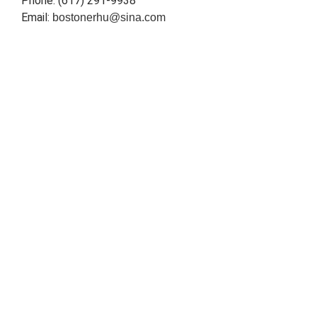
Phone: (617) 291-9938
Email:
bostonerhu@sina.com