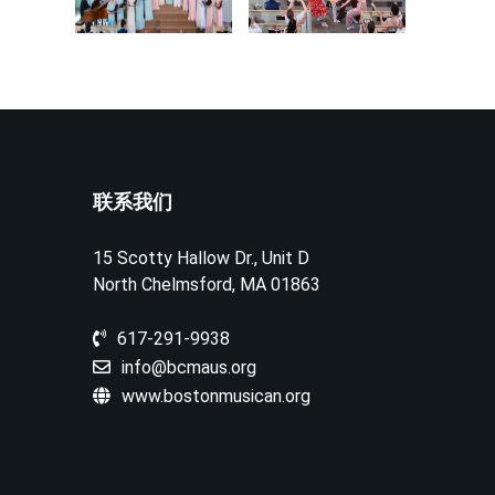
联系我们
15 Scotty Hallow Dr., Unit D
North Chelmsford, MA 01863
617-291-9938
info@bcmaus.org
www.bostonmusican.org