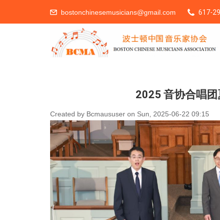
bostonchinesemusicians@gmail.com
617-29
You Are Here
2025 音协合唱团夏
Created by
Bcmaususer
on
Sun, 2025-06-22 09:15