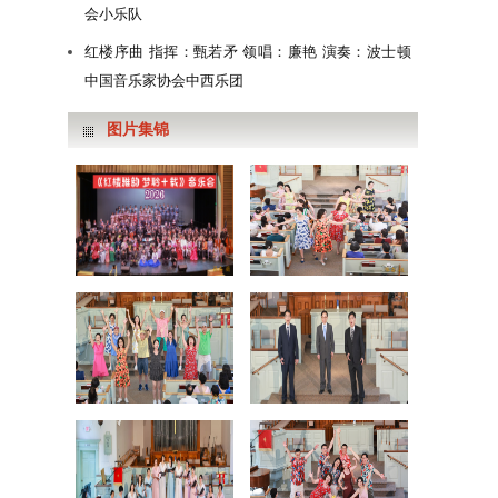
会小乐队
红楼序曲 指挥：甄若矛 领唱：廉艳 演奏：波士顿
中国音乐家协会中西乐团
图片集锦