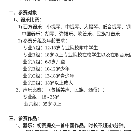
二、参赛对象
1
、
器乐比赛：
1)
西方器乐：小提琴、中提琴、大提琴、低音提琴、钢
中国器乐：胡琴、弹拨乐、吹管乐、民族打击乐
2)
参赛分组及年龄要求：
专业
A
组：
12-18
岁专业院校附中学生
专业
B
组：
18
岁以上专业院校在校学生以及在职音乐
业余
A
组：
6-9
岁儿童
业余
B
组：
10-12
岁少年
业余
C
组：
13-18
岁青少年
业余
D
组：
18
岁以上成人
2
、声乐比赛：（包括美声、民族、通俗）：
专业组：
18 - 35
岁
业余组：35岁以上
三、参赛作品：
1
、
器乐：初赛提交一首中国作品，时长不超过
5
分钟。