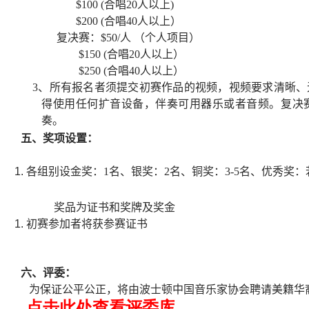
$100 (
合唱
20
人以上
)
$200 (
合唱
40
人以上）
复决赛：
$50/
人 （个人项目）
$150 (
合唱
20
人以上）
$250 (
合唱
40
人以上）
3
、所有报名者须提交初赛作品的视频，视频要求清晰、
得使用任何扩音设备，伴奏可用器乐或者音频。复决
奏。
五、奖项设置：
各组别设金奖：
1
名、银奖：
2
名、铜奖：
3-5
名、优秀奖：
奖品为证书和奖牌及奖金
初赛参加者将获参赛证书
六、评委：
为保证公平公正，将由波士顿中国音乐家协会聘请美籍华
点击此处查看评委库