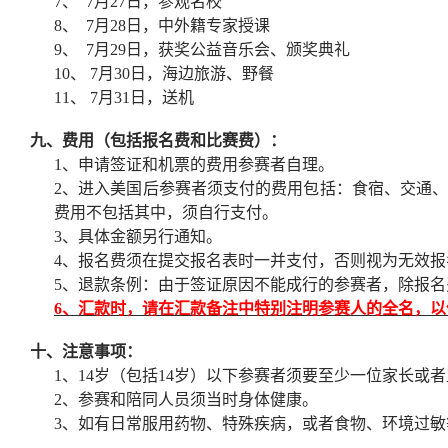
7
、
7
月
27
日，参观名校
8
、
7
月
28
日，中外籍专家授课
9
、
7
月
29
日，获奖公益音乐会、颁奖典礼
10
、
7
月
30
日，海边旅游、野餐
11
、
7
月
31
日，送机
九、费用（包括报名费和比赛费）：
1
、申请签证和机票的费用参赛者自理。
2
、进入美国后参赛者须支付的费用包括：食宿、交通
费用不包括其中，须自行支付。
3
、具体金额另行通知。
4
、报名费须在提交报名表时一并支付，否则视为无效报
5
、退款条例：由于签证原因不能成行的参赛者，除报名
6
、汇款时，请在汇款备注中特别注明参赛人的全名，以
十、注意事项：
1
、
14
岁（包括
14
岁）以下参赛者须要至少一位家长或者
2
、参赛和陪同人员须当时身体健康。
3
、如有日常服用药物、特殊疾病，或者食物、环境过敏