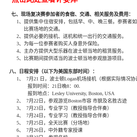
七、现场复决赛参加者的食宿、交通、相关服务及费用：
1
、提供集中住宿安排，包括早、中、晚三餐。参赛者
比赛场地的交通。
2
、提供必要的接机、送机和统一出行的交通服务。
3
、为每一位参赛者购买人身意外保险。
4
、主办方提供大型乐器在波士顿当地的租赁服务。
5
、比赛期间提供适当的波士顿当地参观旅游项目。
八、日程安排（以下为美国东部时间）：
1
、
7
月
21
日，波士顿
Logan
机场接机（根据实际情况协
报到时间：
21
日晚
8
：
00.
报到地点：
Lesley University, Boston, USA
2
、
7
月
22
日，参观游览
Boston
市容 市貌及名胜古迹
3
、
7
月
23
日，专业学习（教授指导合伴奏）
4
、
7
月
24
日，专业学习（教授指导合伴奏）
5
、
7
月
25
日，全天比赛（分场地）
6
、
7
月
26
日，中外籍专家授课