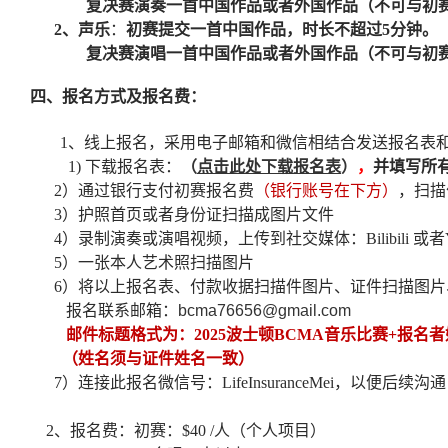
复决赛演奏一首中国作品或者外国作品（不可与初
2
、声乐
：
初赛提交一首中国作品，时长不超过
5
分钟。
复决赛演唱一首中国作品或者外国作品（不可与初
四、报名方式及报名费：
1
、线上报名，采用电子邮箱和微信相结合发送报名表
1)
下载报名表：
（
点击此处下载报名表
）
，
并填写所
2
）通过银行支付初赛报名费
（银行账号在下方）
，扫描
3
）护照首页或者身份证扫描成图片文件
4
）录制演奏或演唱视频，上传到社交媒体：
Bilibili
或者
5
）一张本人艺术照扫描图片
6
）将以上报名表、付款收据扫描件图片、证件扫描图片
报名联系邮箱：
bcma76656@gmail.com
邮件标题格式为：
2025
波士顿
BCMA
音乐比赛
+
报名者
（姓名须与证件姓名一致）
7
）连接此报名微信号：
LifeInsuranceMei
，以便后续沟通
2
、报名费：初赛：
$40 /
人（个人项目）