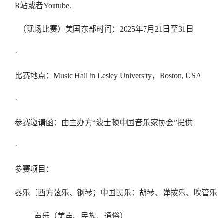
B
站或者
Youtube.
（现场比赛）美国东部时间：
2025
年
7
月
21
日至
31
日
·
比赛地点：
Music Hall in Lesley University
，
Boston, USA
·
参赛邀请函：由主办方“波士顿中国音乐家协会”提供
·
参赛项目：
器乐（西方弦乐、钢琴；中国民乐：胡琴、弹拨乐、吹管乐
声乐（美声、民族、通俗）