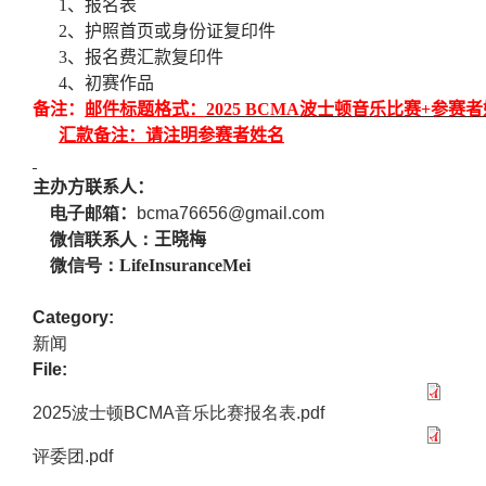
1
、报名表
2
、护照首页或身份证复印件
3
、报名费汇款复印件
4
、初赛作品
备注：
邮件标题格式：
2025 BCMA
波士顿音乐比赛
+
参赛者
汇款备注：请注明参赛者姓名
主办方联系人：
电子邮箱
：
bcma76656@gmail.com
微信联系人：
王晓梅
微信号：LifeInsuranceMei
Category:
新闻
File:
2025波士顿BCMA音乐比赛报名表.pdf
评委团.pdf